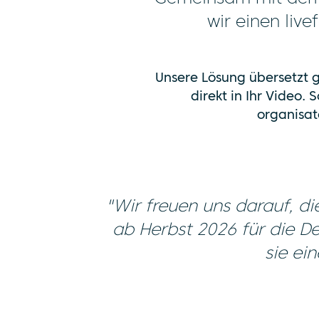
wir einen liv
Unsere Lösung übersetzt g
direkt in Ihr Video.
organisat
Mit Klick
"Wir freuen uns darauf, d
auf „Play“
stimmen
ab Herbst 2026 für die D
Sie der
sie ei
Übermittlung
Ihrer
Daten an
YouTube
zu.
Siehe