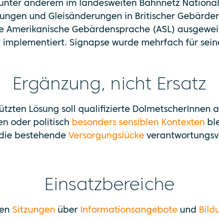
 unter anderem im landesweiten Bahnnetz National R
ungen und Gleisänderungen in Britischer Gebärdens
die Amerikanische Gebärdensprache (ASL) ausgeweit
 implementiert. Signapse wurde mehrfach für sein
Ergänzung, nicht Ersatz
ützten Lösung soll qualifizierte DolmetscherInnen a
hen oder politisch
besonders sensiblen Kontexten
ble
, die bestehende
Versorgungslücke
verantwortungsvo
Einsatzbereiche
hen
Sitzungen
über
Informationsangebote
und
Bild