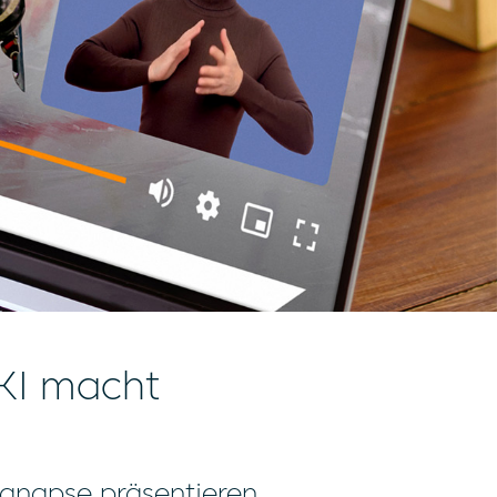
KI macht
gnapse präsentieren