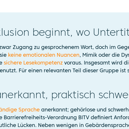
klusion beginnt, wo Unterti
zwar Zugang zu gesprochenem Wort, doch im Gege
sie
keine emotionalen Nuancen
, Mimik oder die D
ne
sichere Lesekompetenz
voraus. Insgesamt wird d
nutzt. Für einen relevanten Teil dieser Gruppe ist s
anerkannt, praktisch schw
tändige Sprache
anerkannt; gehörlose und schwer
 Barrierefreiheits-Verordnung BITV definiert Anfo
utliche Lücken. Neben wenigen in Gebärdensprach