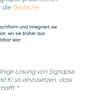
r die
Deutsche
achform und integriert sie
ar, wo sie bisher aus
tzbar war.
fähige Lösung von Signapse
d KI so einzusetzen, dass
hafft."