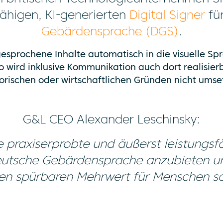
efähigen, KI-generierten
Digital Signer
fü
Gebärdensprache (DGS)
.
esprochene Inhalte automatisch in die visuelle Spr
 So wird inklusive Kommunikation auch dort realisierb
orischen oder wirtschaftlichen Gründen nicht umse
G&L CEO Alexander Leschinsky:
ie praxiserprobte und äußerst leistungs
eutsche Gebärdensprache anzubieten un
nen spürbaren Mehrwert für Menschen sc