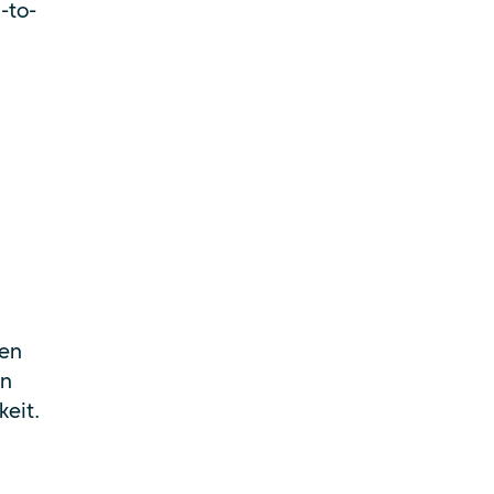
-to-
men
en
eit.