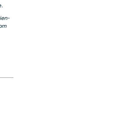
e.
ien-
vom