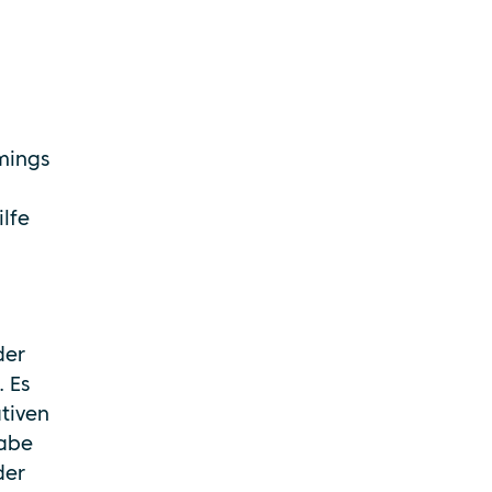
mings
ilfe
der
 Es
tiven
gabe
der