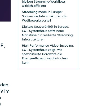
bleiben Streaming-Workflows
wirklich effizient
Streaming made in Europe:
Souveräne Infrastrukturen als
Wettbewerbsvorteil
Digitale Souveränität in Europa:
G&L Systemhaus setzt neue
Maßstäbe für resiliente Streaming-
Infrastrukturen
E,
High Performance Video Encoding:
G&L Systemhaus zeigt, wie
spezialisierte Hardware die
Energieeffizienz verdreifachen
kann
 den
19 im
n
s